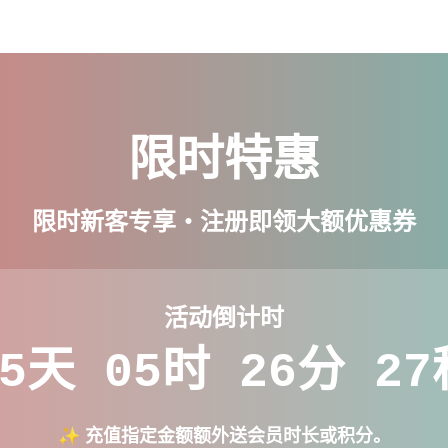
限时特惠
限时新客专享・注册即领大额优惠券
活动倒计时
5
天
05
时
26
分
26
✨ 充值指定金额额外送会员时长或积分。