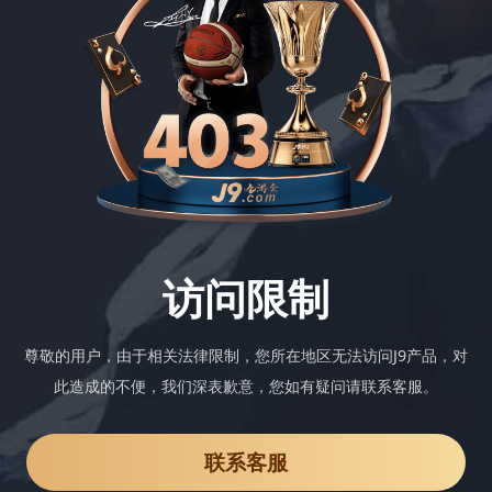
访问限制
尊敬的用户，由于相关法律限制，您所在地区无法访问J9产品，对
此造成的不便，我们深表歉意，您如有疑问请联系客服。
联系客服