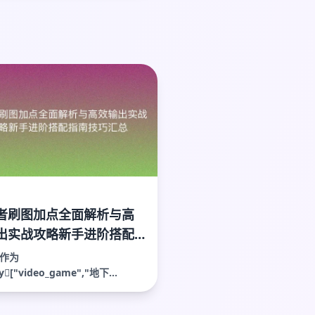
者刷图加点全面解析与高
出实战攻略新手进阶搭配
技巧汇总
作为
ty["video_game","地下...