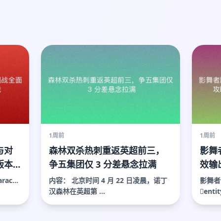
1周前
1周前
与对
森林双杀热刺重返英超前三，
影舞
版本
争五集团仅 3 分差悬念拉满
效输
指南
ac...
内容： 北京时间 4 月 22 日凌晨，诺丁
影舞者
汉森林在英超第 ...
enti