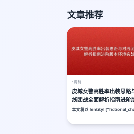
文章推荐
1周前
皮城女警高胜率出装思路
线团战全面解析指南进阶
环境实战
本文将以entity["fictional_char